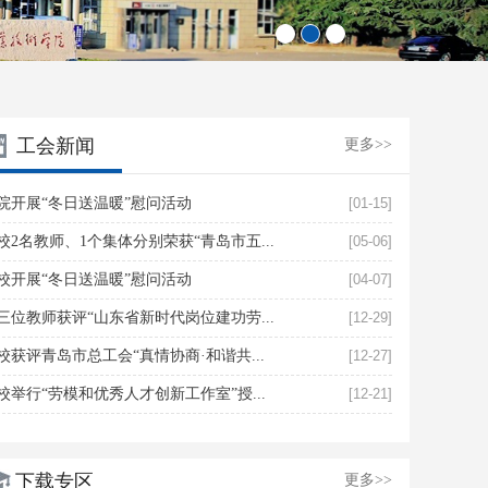
1
2
3
工会新闻
更多>>
院开展“冬日送温暖”慰问活动
[01-15]
校2名教师、1个集体分别荣获“青岛市五...
[05-06]
校开展“冬日送温暖”慰问活动
[04-07]
三位教师获评“山东省新时代岗位建功劳...
[12-29]
校获评青岛市总工会“真情协商·和谐共...
[12-27]
校举行“劳模和优秀人才创新工作室”授...
[12-21]
下载专区
更多>>