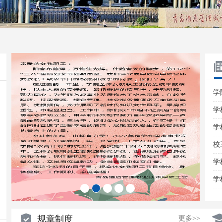
学
学
学
校
学
学
1
2
3
4
5
规章制度
更多>>